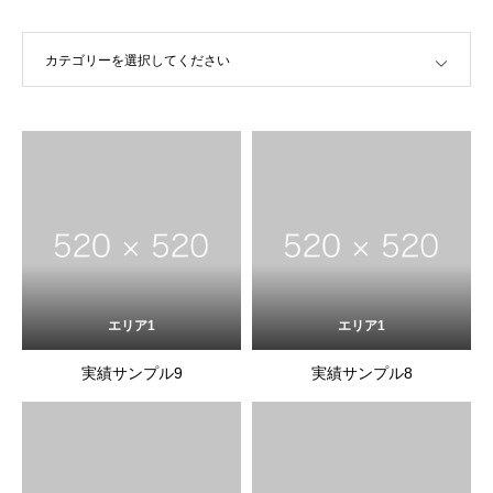
カテゴリーを選択してください
エリア1
エリア1
実績サンプル9
実績サンプル8