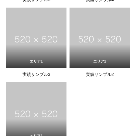
エリア1
エリア1
実績サンプル3
実績サンプル2