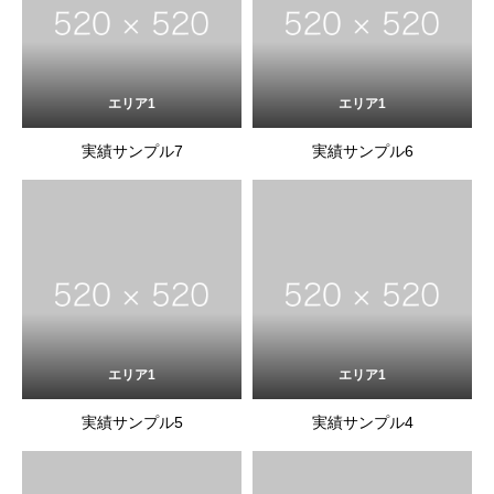
エリア1
エリア1
実績サンプル7
実績サンプル6
エリア1
エリア1
実績サンプル5
実績サンプル4