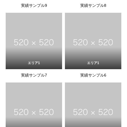
実績サンプル9
実績サンプル8
エリア1
エリア1
実績サンプル7
実績サンプル6